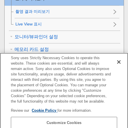
촬영 결과 미리보기
Live View 표시
모니터/뷰파인더 설정
메모리 카드 설정
Sony uses Strictly Necessary Cookies to operate this
카메라 설정
website. These cookies are essential, and will always
remain active. Sony also uses Optional Cookies to improve
카메라 초기화
site functionality, analyze usage, deliver advertisements and
interact with third parties. By using this site, you agree to
the placement of Optional Cookies. You can manage your
네트워크 기능 사용하기
cookie preferences at any time by clicking "Customize
Cookies" Depending on your selected cookie preferences,
컴퓨터 사용하기
the full functionality of this website may not be available.
Review our
Cookie Policy
for more information.
MENU 항목 목록
Customize Cookies
사전 주의 사항/본 제품