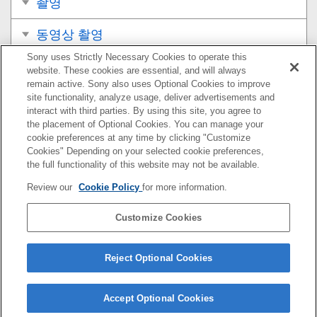
촬영
동영상 촬영
Sony uses Strictly Necessary Cookies to operate this
보기
website. These cookies are essential, and will always
remain active. Sony also uses Optional Cookies to improve
카메라의 사용자 설정
site functionality, analyze usage, deliver advertisements and
interact with third parties. By using this site, you agree to
the placement of Optional Cookies. You can manage your
네트워크 기능 사용하기
cookie preferences at any time by clicking "Customize
Cookies" Depending on your selected cookie preferences,
컴퓨터 사용하기
the full functionality of this website may not be available.
Review our
Cookie Policy
for more information.
MENU 항목 목록
Customize Cookies
사전 주의 사항/본 제품
문제가 발생했을 때는
Reject Optional Cookies
Accept Optional Cookies
5-010-477-44(1)
Copyright 2019 Sony Corporation