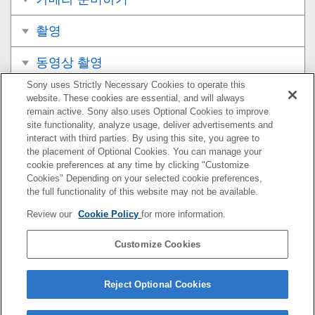
촬영
동영상 촬영
Sony uses Strictly Necessary Cookies to operate this
보기
website. These cookies are essential, and will always
remain active. Sony also uses Optional Cookies to improve
카메라의 사용자 설정
site functionality, analyze usage, deliver advertisements and
interact with third parties. By using this site, you agree to
the placement of Optional Cookies. You can manage your
네트워크 기능 사용하기
cookie preferences at any time by clicking "Customize
Cookies" Depending on your selected cookie preferences,
컴퓨터 사용하기
the full functionality of this website may not be available.
Review our
Cookie Policy
for more information.
MENU 항목 목록
Customize Cookies
사전 주의 사항/본 제품
문제가 발생했을 때는
Reject Optional Cookies