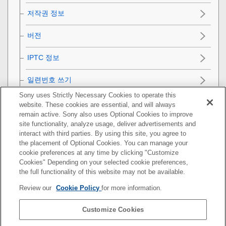
저작권 정보
버전
IPTC 정보
일련번호 쓰기
Sony uses Strictly Necessary Cookies to operate this
데모 모드
website. These cookies are essential, and will always
remain active. Sony also uses Optional Cookies to improve
카메라 초기화
site functionality, analyze usage, deliver advertisements and
interact with third parties. By using this site, you agree to
the placement of Optional Cookies. You can manage your
네트워크 기능 사용하기
cookie preferences at any time by clicking "Customize
Cookies" Depending on your selected cookie preferences,
컴퓨터 사용하기
the full functionality of this website may not be available.
Review our
Cookie Policy
for more information.
MENU 항목 목록
Customize Cookies
사전 주의 사항/본 제품