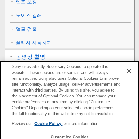
렌즈 보정
노이즈 감쇄
얼굴 검출
플래시 사용하기
동영상 촬영
Sony uses Strictly Necessary Cookies to operate this
보기
website. These cookies are essential, and will always
remain active. Sony also uses Optional Cookies to improve
카메라의 사용자 설정
site functionality, analyze usage, deliver advertisements and
interact with third parties. By using this site, you agree to
the placement of Optional Cookies. You can manage your
네트워크 기능 사용하기
cookie preferences at any time by clicking "Customize
Cookies" Depending on your selected cookie preferences,
컴퓨터 사용하기
the full functionality of this website may not be available.
Review our
Cookie Policy
for more information.
MENU 항목 목록
Customize Cookies