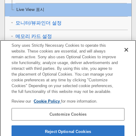
Live View 표시
모니터/뷰파인더 설정
메모리 카드 설정
Sony uses Strictly Necessary Cookies to operate this
카메라 설정
website. These cookies are essential, and will always
remain active. Sony also uses Optional Cookies to improve
카메라 초기화
site functionality, analyze usage, deliver advertisements and
interact with third parties. By using this site, you agree to
the placement of Optional Cookies. You can manage your
네트워크 기능 사용하기
cookie preferences at any time by clicking "Customize
Cookies" Depending on your selected cookie preferences,
컴퓨터 사용하기
the full functionality of this website may not be available.
Review our
Cookie Policy
for more information.
MENU 항목 목록
Customize Cookies
사전 주의 사항/본 제품
문제가 발생했을 때는
Reject Optional Cookies