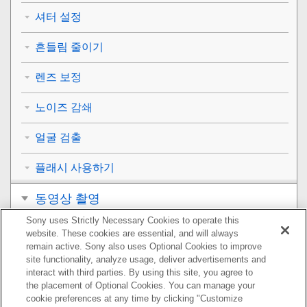
셔터 설정
흔들림 줄이기
렌즈 보정
노이즈 감쇄
얼굴 검출
플래시 사용하기
동영상 촬영
Sony uses Strictly Necessary Cookies to operate this
보기
website. These cookies are essential, and will always
remain active. Sony also uses Optional Cookies to improve
카메라의 사용자 설정
site functionality, analyze usage, deliver advertisements and
interact with third parties. By using this site, you agree to
the placement of Optional Cookies. You can manage your
네트워크 기능 사용하기
cookie preferences at any time by clicking "Customize