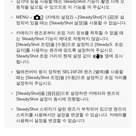
삼각대 등을 사용할 때는 SteadyShot 기능이 촬영 시에 오
동작을 일으킬 수 있으므로 이 기능을 꺼 주십시오.
MENU
→
(카메라 설정2)
→
[SteadyShot]
가
[끔]
로 설
정되어 있을 때는
[SteadyShot 설정]
을 사용할 수 없습니다.
카메라가 렌즈로부터 초점 거리 정보를 취득할 수 없을 때
는 SteadyShot 기능이 제대로 작동하지 않습니다.
[SteadyShot 조정]
을
[수동]
으로 설정하고
[SteadyS. 초점
길이]
를 사용하는 렌즈에 맞도록 설정하여 주십시오.
SteadyShot 초점 거리의 현재 설정 값이
옆에 표시
됩니다.
텔레컨버터 등이 장착된 SEL16F28 렌즈 (별매)를 사용할
때는
[SteadyShot 조정]
을
[수동]
으로 설정하고 초점 거리를
설정하여 주십시오.
[SteadyShot]
을
[켬]
/
[끔]
으로 설정하면 카메라와 렌즈의
SteadyShot 설정이 동시에 전환됩니다.
SteadyShot 스위치가 달린 렌즈가 부착되어 있으면 렌즈의
스위치를 사용해서만 설정을 변경할 수 있습니다. 카메라를
사용해서 설정을 변경할 수 없습니다.