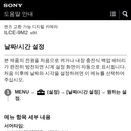
도움말 안내
렌즈 교환 가능 디지털 카메라
ILCE-9M2
α9II
날짜/시간 설정
본 제품의 전원을 처음으로 켜거나 내장 충전식 백업 배터리
가 완전히 방전되면 시계 설정 화면이 자동으로 표시됩니다.
처음 이후에 날짜와 시각을 설정하려면 이 메뉴를 선택하여
주십시오.
MENU
→
(
설정
) →
[날짜/시간 설정]
→ 원하는 설
정.
메뉴 항목 세부 내용
서머타임
: