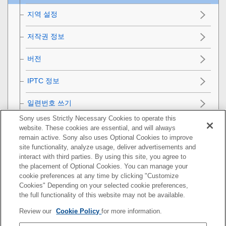
지역 설정
저작권 정보
버전
IPTC 정보
일련번호 쓰기
Sony uses Strictly Necessary Cookies to operate this
데모 모드
website. These cookies are essential, and will always
remain active. Sony also uses Optional Cookies to improve
카메라 초기화
site functionality, analyze usage, deliver advertisements and
interact with third parties. By using this site, you agree to
the placement of Optional Cookies. You can manage your
네트워크 기능 사용하기
cookie preferences at any time by clicking "Customize
Cookies" Depending on your selected cookie preferences,
컴퓨터 사용하기
the full functionality of this website may not be available.
Review our
Cookie Policy
for more information.
MENU 항목 목록