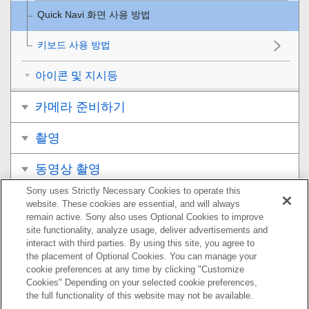
Quick Navi 화면 사용 방법
키보드 사용 방법
아이콘 및 지시등
카메라 준비하기
촬영
동영상 촬영
Sony uses Strictly Necessary Cookies to operate this
보기
website. These cookies are essential, and will always
remain active. Sony also uses Optional Cookies to improve
카메라의 사용자 설정
site functionality, analyze usage, deliver advertisements and
interact with third parties. By using this site, you agree to
the placement of Optional Cookies. You can manage your
네트워크 기능 사용하기
cookie preferences at any time by clicking "Customize
Cookies" Depending on your selected cookie preferences,
컴퓨터 사용하기
the full functionality of this website may not be available.