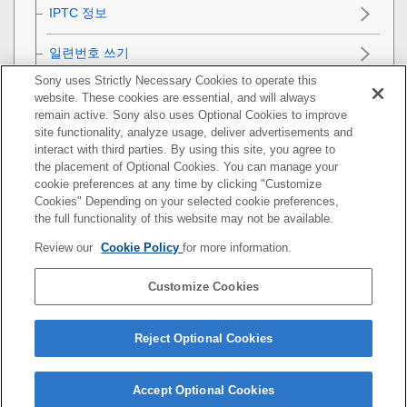
IPTC 정보
일련번호 쓰기
Sony uses Strictly Necessary Cookies to operate this
데모 모드
website. These cookies are essential, and will always
remain active. Sony also uses Optional Cookies to improve
카메라 초기화
site functionality, analyze usage, deliver advertisements and
interact with third parties. By using this site, you agree to
the placement of Optional Cookies. You can manage your
네트워크 기능 사용하기
cookie preferences at any time by clicking "Customize
Cookies" Depending on your selected cookie preferences,
컴퓨터 사용하기
the full functionality of this website may not be available.
Review our
Cookie Policy
for more information.
MENU 항목 목록
Customize Cookies
사전 주의 사항/본 제품
문제가 발생했을 때는
Reject Optional Cookies
Accept Optional Cookies
5-010-477-44(1)
Copyright 2019 Sony Corporation