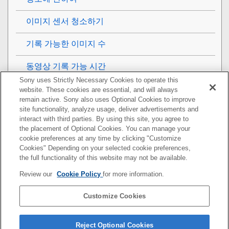
이미지 센서 청소하기
기록 가능한 이미지 수
동영상 기록 가능 시간
Sony uses Strictly Necessary Cookies to operate this
해외에서 배터리 충전기 사용하기
website. These cookies are essential, and will always
remain active. Sony also uses Optional Cookies to improve
site functionality, analyze usage, deliver advertisements and
AVCHD 형식
interact with third parties. By using this site, you agree to
the placement of Optional Cookies. You can manage your
라이센스
cookie preferences at any time by clicking "Customize
Cookies" Depending on your selected cookie preferences,
사양
the full functionality of this website may not be available.
Review our
Cookie Policy
for more information.
상표
Customize Cookies
기본 설정 값 목록
문제가 발생했을 때는
Reject Optional Cookies