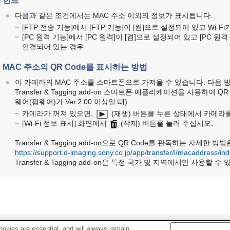
힌트
다음과 같은 조건에서는 MAC 주소 이외의 정보가 표시됩니다.
[FTP 전송 기능]
에서
[FTP 기능]
이
[켬]
으로 설정되어 있고 Wi-Fi
[PC 원격 기능]
에서
[PC 원격]
이
[켬]
으로 설정되어 있고
[PC 원격
연결되어 있는 경우.
MAC 주소의 QR Code를 표시하는 방법
이 카메라의 MAC 주소를 스마트폰으로 가져올 수 있습니다. 다음 방
Transfer & Tagging add-on 스마트폰 애플리케이션을 사용하여
웨어(펌웨어)가 Ver.2.00 이상일 때)
카메라가 꺼져 있으면,
(재생) 버튼을 누른 상태에서 카메라를
[Wi-Fi 정보 표시]
화면에서
(삭제) 버튼을 눌러 주십시오.
Transfer & Tagging add-on으로 QR Code를 판독하는 자
https://support.d-imaging.sony.co.jp/app/transfer/l/macaddress/in
Transfer & Tagging add-on은 특정 국가 및 지역에서만 사용할 수
okies are essential, and will always remain