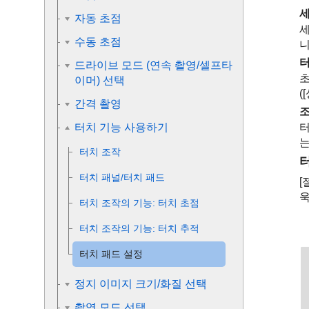
세
자동 초점
세
수동 초점
니
터
드라이브 모드 (연속 촬영/셀프타
초
이머) 선택
(
간격 촬영
조
터
터치 기능 사용하기
는
터치 조작
터치 패널/터치 패드
[
욱
터치 조작의 기능: 터치 초점
터치 조작의 기능
:
터치 추적
터치 패드 설정
정지 이미지 크기/화질 선택
촬영 모드 선택