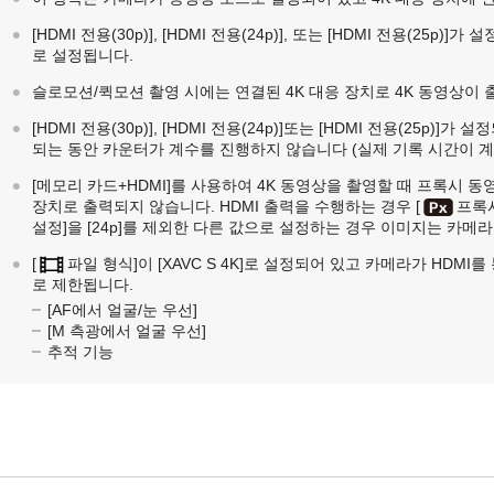
[HDMI 전용(30p)]
,
[HDMI 전용(24p)]
, 또는
[HDMI 전용(25p)]
가 설
로 설정됩니다.
슬로모션/퀵모션 촬영 시에는 연결된 4K 대응 장치로 4K 동영상이
[HDMI 전용(30p)]
,
[HDMI 전용(24p)]
또는
[HDMI 전용(25p)]
가 설정
되는 동안 카운터가 계수를 진행하지 않습니다 (실제 기록 시간이 계
[메모리 카드+HDMI]
를 사용하여 4K 동영상을 촬영할 때 프록시 동
장치로 출력되지 않습니다. HDMI 출력을 수행하는 경우
[
프록시
설정]
을 [24p]를 제외한 다른 값으로 설정하는 경우 이미지는 카메
[
파일 형식]
이
[XAVC S 4K]
로 설정되어 있고 카메라가 HDMI를
로 제한됩니다.
[AF에서 얼굴/눈 우선]
[M 측광에서 얼굴 우선]
추적 기능