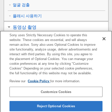
얼굴 검출
플래시 사용하기
동영상 촬영
Sony uses Strictly Necessary Cookies to operate this
보기
website. These cookies are essential, and will always
remain active. Sony also uses Optional Cookies to improve
카메라의 사용자 설정
site functionality, analyze usage, deliver advertisements and
interact with third parties. By using this site, you agree to
the placement of Optional Cookies. You can manage your
네트워크 기능 사용하기
cookie preferences at any time by clicking "Customize
Cookies" Depending on your selected cookie preferences,
컴퓨터 사용하기
the full functionality of this website may not be available.
Review our
Cookie Policy
for more information.
MENU 항목 목록
Customize Cookies
사전 주의 사항/본 제품
문제가 발생했을 때는
Reject Optional Cookies