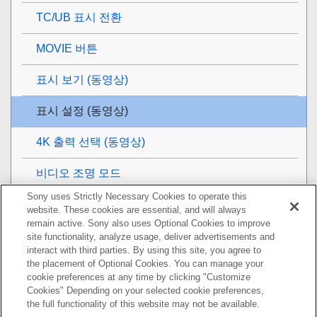
TC/UB 표시 전환
MOVIE 버튼
표시 보기
(동영상)
표시 설정
(동영상)
4K 출력 선택 (동영상)
비디오 조명 모드
Sony uses Strictly Necessary Cookies to operate this
보기
website. These cookies are essential, and will always
remain active. Sony also uses Optional Cookies to improve
카메라의 사용자 설정
site functionality, analyze usage, deliver advertisements and
interact with third parties. By using this site, you agree to
the placement of Optional Cookies. You can manage your
네트워크 기능 사용하기
cookie preferences at any time by clicking "Customize
Cookies" Depending on your selected cookie preferences,
컴퓨터 사용하기
the full functionality of this website may not be available.