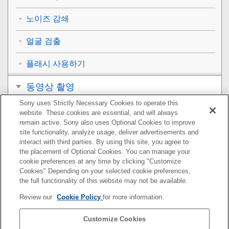
노이즈 감쇄
얼굴 검출
플래시 사용하기
동영상 촬영
Sony uses Strictly Necessary Cookies to operate this
보기
website. These cookies are essential, and will always
remain active. Sony also uses Optional Cookies to improve
카메라의 사용자 설정
site functionality, analyze usage, deliver advertisements and
interact with third parties. By using this site, you agree to
the placement of Optional Cookies. You can manage your
네트워크 기능 사용하기
cookie preferences at any time by clicking "Customize
Cookies" Depending on your selected cookie preferences,
컴퓨터 사용하기
the full functionality of this website may not be available.
Review our
Cookie Policy
for more information.
MENU 항목 목록
Customize Cookies
사전 주의 사항/본 제품