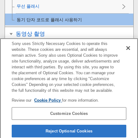
무선 플래시
동기 단자 코드로 플래시 사용하기
동영상 촬영
Sony uses Strictly Necessary Cookies to operate this
보기
website. These cookies are essential, and will always
remain active. Sony also uses Optional Cookies to improve
카메라의 사용자 설정
site functionality, analyze usage, deliver advertisements and
interact with third parties. By using this site, you agree to
the placement of Optional Cookies. You can manage your
네트워크 기능 사용하기
cookie preferences at any time by clicking "Customize
Cookies" Depending on your selected cookie preferences,
컴퓨터 사용하기
the full functionality of this website may not be available.
Review our
Cookie Policy
for more information.
MENU 항목 목록
Customize Cookies
사전 주의 사항/본 제품
문제가 발생했을 때는
Reject Optional Cookies