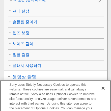
셔터 설정
흔들림 줄이기
렌즈 보정
노이즈 감쇄
얼굴 검출
플래시 사용하기
동영상 촬영
Sony uses Strictly Necessary Cookies to operate this
보기
website. These cookies are essential, and will always
remain active. Sony also uses Optional Cookies to improve
카메라의 사용자 설정
site functionality, analyze usage, deliver advertisements and
interact with third parties. By using this site, you agree to
the placement of Optional Cookies. You can manage your
네트워크 기능 사용하기