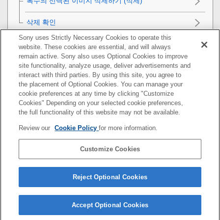
복수의 선택된 이미지 삭제하기 (삭제)
삭제 확인
Sony uses Strictly Necessary Cookies to operate this
TV로 이미지 보기
website. These cookies are essential, and will always
remain active. Sony also uses Optional Cookies to improve
카메라의 사용자 설정
site functionality, analyze usage, deliver advertisements and
interact with third parties. By using this site, you agree to
the placement of Optional Cookies. You can manage your
네트워크 기능 사용하기
cookie preferences at any time by clicking "Customize
Cookies" Depending on your selected cookie preferences,
컴퓨터 사용하기
the full functionality of this website may not be available.
Review our
Cookie Policy
for more information.
MENU 항목 목록
Customize Cookies
사전 주의 사항/본 제품
문제가 발생했을 때는
Reject Optional Cookies
Accept Optional Cookies
5-010-477-44(1)
Copyright 2019 Sony Corporation