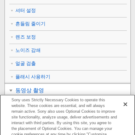
셔터 설정
흔들림 줄이기
렌즈 보정
노이즈 감쇄
얼굴 검출
플래시 사용하기
동영상 촬영
Sony uses Strictly Necessary Cookies to operate this
보기
website. These cookies are essential, and will always
remain active. Sony also uses Optional Cookies to improve
카메라의 사용자 설정
site functionality, analyze usage, deliver advertisements and
interact with third parties. By using this site, you agree to
the placement of Optional Cookies. You can manage your
네트워크 기능 사용하기
cookie preferences at any time by clicking "Customize