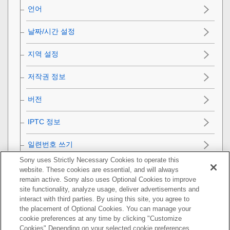
언어
날짜/시간 설정
지역 설정
저작권 정보
버전
IPTC 정보
일련번호 쓰기
Sony uses Strictly Necessary Cookies to operate this
데모 모드
website. These cookies are essential, and will always
remain active. Sony also uses Optional Cookies to improve
site functionality, analyze usage, deliver advertisements and
카메라 초기화
interact with third parties. By using this site, you agree to
the placement of Optional Cookies. You can manage your
네트워크 기능 사용하기
cookie preferences at any time by clicking "Customize
Cookies" Depending on your selected cookie preferences,