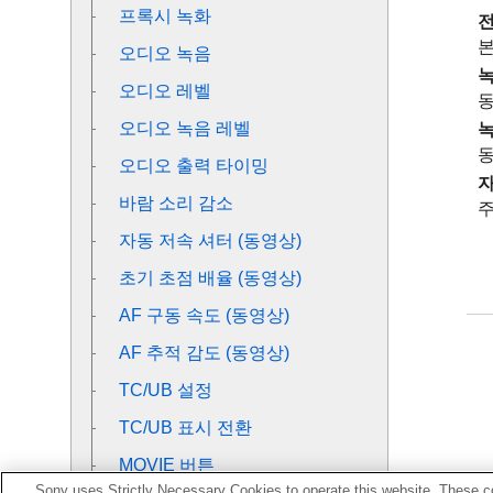
프록시 녹화
전
본
오디오 녹음
녹
오디오 레벨
동
오디오 녹음 레벨
녹
동
오디오 출력 타이밍
바람 소리 감소
주
자동 저속 셔터 (동영상)
초기 초점 배율
(동영상)
AF 구동 속도 (동영상)
AF 추적 감도 (동영상)
TC/UB 설정
TC/UB 표시 전환
MOVIE 버튼
Sony uses Strictly Necessary Cookies to operate this website. These co