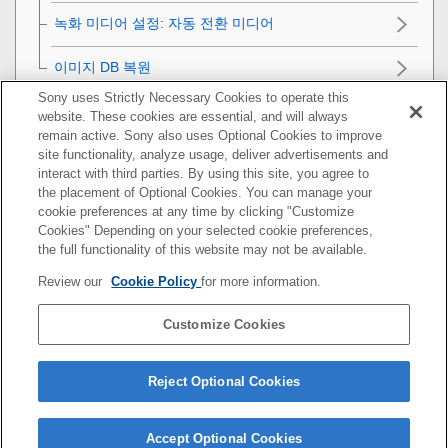
녹화 미디어 설정
:
자동 전환 미디어
이미지 DB 복원
Sony uses Strictly Necessary Cookies to operate this
카메라 설정
website. These cookies are essential, and will always
remain active. Sony also uses Optional Cookies to improve
카메라 초기화
site functionality, analyze usage, deliver advertisements and
interact with third parties. By using this site, you agree to
the placement of Optional Cookies. You can manage your
네트워크 기능 사용하기
cookie preferences at any time by clicking "Customize
Cookies" Depending on your selected cookie preferences,
컴퓨터 사용하기
the full functionality of this website may not be available.
Review our
Cookie Policy
for more information.
MENU 항목 목록
Customize Cookies
사전 주의 사항/본 제품
문제가 발생했을 때는
Reject Optional Cookies
Accept Optional Cookies