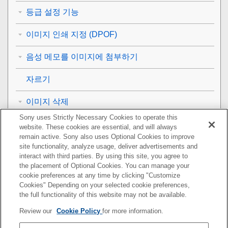
등급 설정 기능
이미지 인쇄 지정 (DPOF)
음성 메모를 이미지에 첨부하기
자르기
이미지 삭제
Sony uses Strictly Necessary Cookies to operate this
TV로 이미지 보기
website. These cookies are essential, and will always
remain active. Sony also uses Optional Cookies to improve
카메라의 사용자 설정
site functionality, analyze usage, deliver advertisements and
interact with third parties. By using this site, you agree to
the placement of Optional Cookies. You can manage your
네트워크 기능 사용하기
cookie preferences at any time by clicking "Customize
Cookies" Depending on your selected cookie preferences,
컴퓨터 사용하기
the full functionality of this website may not be available.
Review our
Cookie Policy
for more information.
MENU 항목 목록