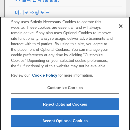
비디오 조명 모드
Sony uses Strictly Necessary Cookies to operate this
보기
website. These cookies are essential, and will always
remain active. Sony also uses Optional Cookies to improve
카메라의 사용자 설정
site functionality, analyze usage, deliver advertisements and
interact with third parties. By using this site, you agree to
the placement of Optional Cookies. You can manage your
네트워크 기능 사용하기
cookie preferences at any time by clicking "Customize
Cookies" Depending on your selected cookie preferences,
컴퓨터 사용하기
the full functionality of this website may not be available.
Review our
Cookie Policy
for more information.
MENU 항목 목록
Customize Cookies
사전 주의 사항/본 제품
문제가 발생했을 때는
Reject Optional Cookies
Accept Optional Cookies
5-010-477-44(1)
Copyright 2019 Sony Corporation