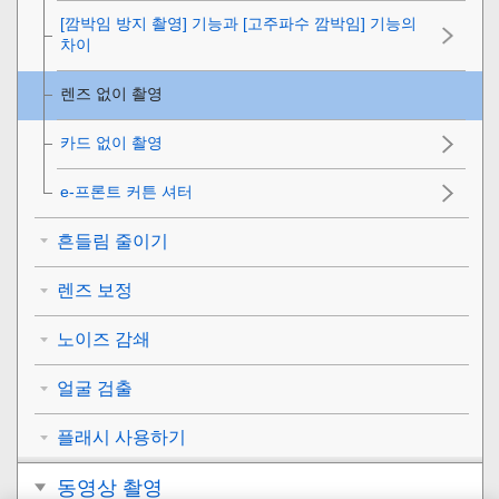
[깜박임 방지 촬영]
기능과
[고주파수 깜박임]
기능의
차이
렌즈 없이 촬영
카드 없이 촬영
e-프론트 커튼 셔터
흔들림 줄이기
렌즈 보정
노이즈 감쇄
얼굴 검출
플래시 사용하기
동영상 촬영