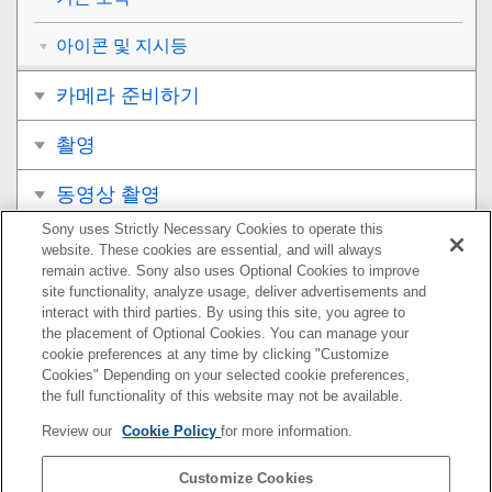
아이콘 및 지시등
카메라 준비하기
촬영
동영상 촬영
Sony uses Strictly Necessary Cookies to operate this
보기
website. These cookies are essential, and will always
remain active. Sony also uses Optional Cookies to improve
카메라의 사용자 설정
site functionality, analyze usage, deliver advertisements and
interact with third parties. By using this site, you agree to
the placement of Optional Cookies. You can manage your
네트워크 기능 사용하기
cookie preferences at any time by clicking "Customize
Cookies" Depending on your selected cookie preferences,
컴퓨터 사용하기
the full functionality of this website may not be available.
Review our
Cookie Policy
for more information.
MENU 항목 목록
Customize Cookies
사전 주의 사항/본 제품