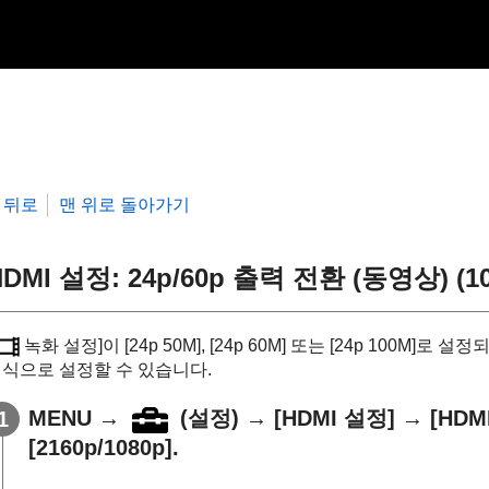
뒤로
맨 위로 돌아가기
HDMI 설정
:
24p/60p 출력 전환 (동영상)
(1
녹화 설정]
이
[24p 50M]
,
[24p 60M]
또는
[24p 100M]
로 설정되어
식으로 설정할 수 있습니다.
MENU
→
(
설정
) →
[HDMI 설정]
→
[HDM
[2160p/1080p]
.