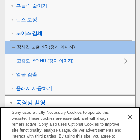
흔들림 줄이기
렌즈 보정
노이즈 감쇄
장시간 노출 NR (정지 이미지)
고감도 ISO NR (정지 이미지)
얼굴 검출
플래시 사용하기
동영상 촬영
Sony uses Strictly Necessary Cookies to operate this
보기
website. These cookies are essential, and will always
remain active. Sony also uses Optional Cookies to improve
카메라의 사용자 설정
site functionality, analyze usage, deliver advertisements and
interact with third parties. By using this site, you agree to