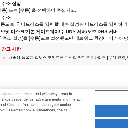
P 주소 설정
:
자동]
또는
[수동]
.을 선택하여 주십시오.
P 주소
:
동으로 IP 어드레스를 입력할 때는 설정된 어드레스를 입력하여
서브넷 마스크
/
기본 게이트웨이
/
주 DNS 서버
/
보조 DNS 서버
:
IP 주소 설정]
을
[수동]
으로 설정했으면 네트워크 환경에 따라 해당
참고 사항
나중에 등록된 액세스 포인트를 우선적으로 연결하려면
[우선 연결]
okies are essential, and will always remain
관련 항목
analyze usage, deliver advertisements and interact
ptional Cookies. You can manage your cookie
Wi-Fi 설정
:
WPS 푸시
our selected cookie preferences, the full
키보드 사용 방법