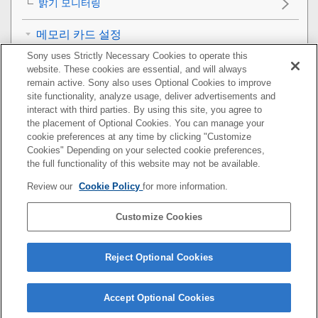
밝기 모니터링
메모리 카드 설정
Sony uses Strictly Necessary Cookies to operate this
카메라 설정
website. These cookies are essential, and will always
remain active. Sony also uses Optional Cookies to improve
카메라 초기화
site functionality, analyze usage, deliver advertisements and
interact with third parties. By using this site, you agree to
the placement of Optional Cookies. You can manage your
네트워크 기능 사용하기
cookie preferences at any time by clicking "Customize
Cookies" Depending on your selected cookie preferences,
컴퓨터 사용하기
the full functionality of this website may not be available.
Review our
Cookie Policy
for more information.
MENU 항목 목록
Customize Cookies
사전 주의 사항/본 제품
문제가 발생했을 때는
Reject Optional Cookies
Accept Optional Cookies
5-010-477-44(1)
Copyright 2019 Sony Corporation