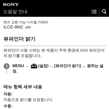
도움말 안내
렌즈 교환 가능 디지털 카메라
ILCE-9M2
α9II
뷰파인더 밝기
뷰파인더 사용 시에는 본 제품이 주위 환경에 따라 뷰파인더
의 밝기를 조절합니다.
MENU
→
(
설정
) →
[뷰파인더 밝기]
→ 원하는 설
정.
메뉴 항목 세부 내용
자동
:
자동으로 밝기를 보정합니다.
수동
: