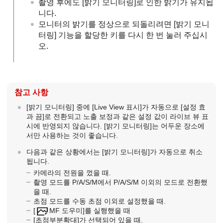
촬영 후에도
[밝기 모니터링]
로 인한 밝기가 유지됩
니다.
모니터의 밝기를 정상으로 되돌리려면
[밝기 모니
터링]
기능을 할당한 키를 다시 한 번 눌러 주십시
오.
참고 사항
[밝기 모니터링]
중에
[Live View 표시]
가 자동으로
[설정 효
과 끔]
로 전환되고 노출 보정과 같은 설정 값이 라이브 뷰 표
시에 반영되지 않습니다.
[밝기 모니터링]
는 어두운 장소에
서만 사용하는 것이 좋습니다.
다음과 같은 상황에서는
[밝기 모니터링]
가 자동으로 취소
됩니다.
카메라의 전원을 껐을 때.
촬영 모드를 P/A/S/M에서 P/A/S/M 이외의 모드로 전환했
을 때.
초점 모드를 수동 초점 이외로 설정했을 때.
[
MF 도우미]
를 실행했을 때
[초점부분확대]
가 선택되어 있을 때.