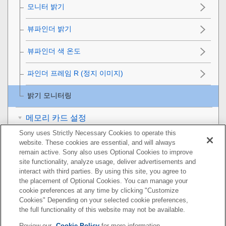
모니터 밝기
뷰파인더 밝기
뷰파인더 색 온도
파인더 프레임 R (정지 이미지)
밝기 모니터링
메모리 카드 설정
Sony uses Strictly Necessary Cookies to operate this
카메라 설정
website. These cookies are essential, and will always
remain active. Sony also uses Optional Cookies to improve
site functionality, analyze usage, deliver advertisements and
카메라 초기화
interact with third parties. By using this site, you agree to
the placement of Optional Cookies. You can manage your
네트워크 기능 사용하기
cookie preferences at any time by clicking "Customize
Cookies" Depending on your selected cookie preferences,
컴퓨터 사용하기
the full functionality of this website may not be available.
Review our
Cookie Policy
for more information.