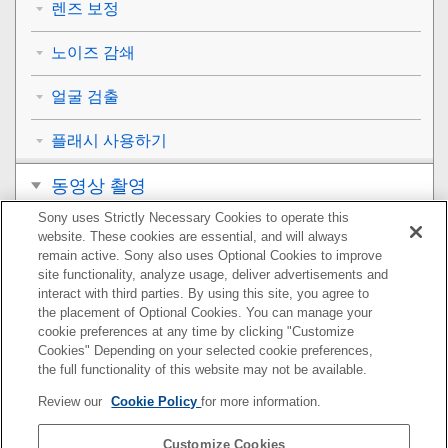
렌즈 보정
노이즈 감쇄
얼굴 검출
플래시 사용하기
동영상 촬영
Sony uses Strictly Necessary Cookies to operate this
보기
website. These cookies are essential, and will always
remain active. Sony also uses Optional Cookies to improve
카메라의 사용자 설정
site functionality, analyze usage, deliver advertisements and
interact with third parties. By using this site, you agree to
the placement of Optional Cookies. You can manage your
네트워크 기능 사용하기
cookie preferences at any time by clicking "Customize
Cookies" Depending on your selected cookie preferences,
컴퓨터 사용하기
the full functionality of this website may not be available.
Review our
Cookie Policy
for more information.
MENU 항목 목록
Customize Cookies