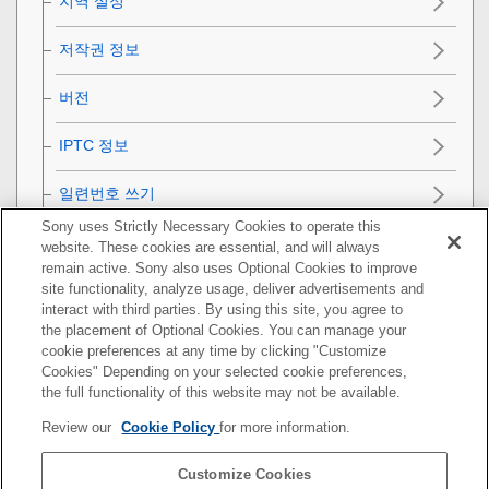
지역 설정
저작권 정보
버전
IPTC 정보
일련번호 쓰기
Sony uses Strictly Necessary Cookies to operate this
데모 모드
website. These cookies are essential, and will always
remain active. Sony also uses Optional Cookies to improve
카메라 초기화
site functionality, analyze usage, deliver advertisements and
interact with third parties. By using this site, you agree to
the placement of Optional Cookies. You can manage your
네트워크 기능 사용하기
cookie preferences at any time by clicking "Customize
Cookies" Depending on your selected cookie preferences,
컴퓨터 사용하기
the full functionality of this website may not be available.
Review our
Cookie Policy
for more information.
MENU 항목 목록
Customize Cookies
사전 주의 사항/본 제품