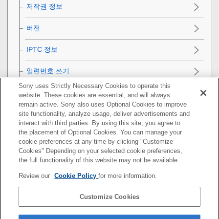
저작권 정보
버전
IPTC 정보
일련번호 쓰기
Sony uses Strictly Necessary Cookies to operate this
데모 모드
website. These cookies are essential, and will always
remain active. Sony also uses Optional Cookies to improve
카메라 초기화
site functionality, analyze usage, deliver advertisements and
interact with third parties. By using this site, you agree to
the placement of Optional Cookies. You can manage your
네트워크 기능 사용하기
cookie preferences at any time by clicking "Customize
Cookies" Depending on your selected cookie preferences,
컴퓨터 사용하기
the full functionality of this website may not be available.
Review our
Cookie Policy
for more information.
MENU 항목 목록
Customize Cookies
사전 주의 사항/본 제품