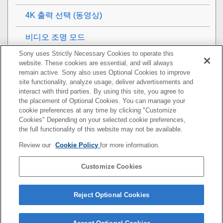
4K 출력 선택 (동영상)
비디오 조명 모드
Sony uses Strictly Necessary Cookies to operate this
보기
website. These cookies are essential, and will always
remain active. Sony also uses Optional Cookies to improve
카메라의 사용자 설정
site functionality, analyze usage, deliver advertisements and
interact with third parties. By using this site, you agree to
the placement of Optional Cookies. You can manage your
네트워크 기능 사용하기
cookie preferences at any time by clicking "Customize
Cookies" Depending on your selected cookie preferences,
컴퓨터 사용하기
the full functionality of this website may not be available.
Review our
Cookie Policy
for more information.
MENU 항목 목록
Customize Cookies
사전 주의 사항/본 제품
문제가 발생했을 때는
Reject Optional Cookies