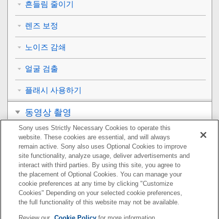
흔들림 줄이기
렌즈 보정
노이즈 감쇄
얼굴 검출
플래시 사용하기
동영상 촬영
Sony uses Strictly Necessary Cookies to operate this
보기
website. These cookies are essential, and will always
remain active. Sony also uses Optional Cookies to improve
카메라의 사용자 설정
site functionality, analyze usage, deliver advertisements and
interact with third parties. By using this site, you agree to
the placement of Optional Cookies. You can manage your
네트워크 기능 사용하기
cookie preferences at any time by clicking "Customize
Cookies" Depending on your selected cookie preferences,
컴퓨터 사용하기
the full functionality of this website may not be available.
Review our
Cookie Policy
for more information.