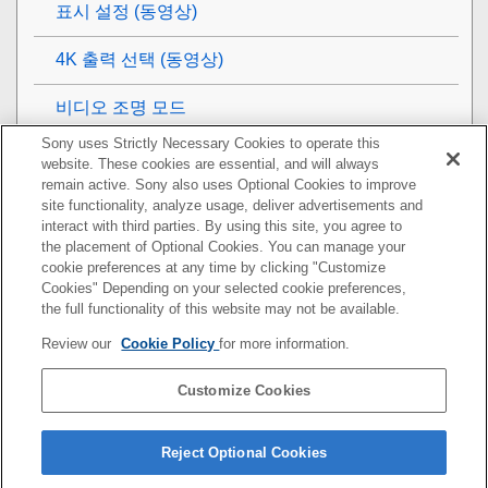
표시 설정
(동영상)
4K 출력 선택 (동영상)
비디오 조명 모드
Sony uses Strictly Necessary Cookies to operate this
보기
website. These cookies are essential, and will always
remain active. Sony also uses Optional Cookies to improve
카메라의 사용자 설정
site functionality, analyze usage, deliver advertisements and
interact with third parties. By using this site, you agree to
the placement of Optional Cookies. You can manage your
네트워크 기능 사용하기
cookie preferences at any time by clicking "Customize
Cookies" Depending on your selected cookie preferences,
컴퓨터 사용하기
the full functionality of this website may not be available.
Review our
Cookie Policy
for more information.
MENU 항목 목록
Customize Cookies
사전 주의 사항/본 제품
문제가 발생했을 때는
Reject Optional Cookies