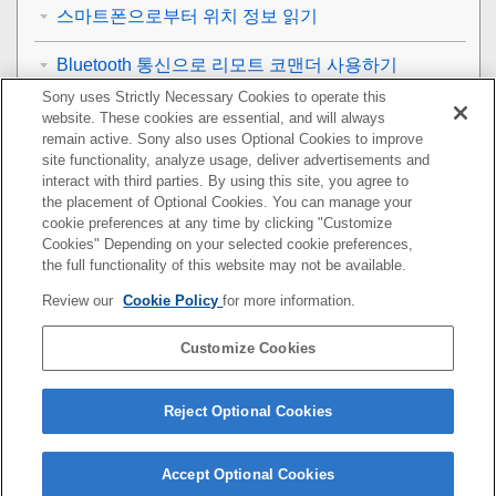
스마트폰으로부터 위치 정보 읽기
Bluetooth 통신으로 리모트 코맨더 사용하기
Sony uses Strictly Necessary Cookies to operate this
TV로 이미지 전송
website. These cookies are essential, and will always
remain active. Sony also uses Optional Cookies to improve
site functionality, analyze usage, deliver advertisements and
TV에서 보기
interact with third parties. By using this site, you agree to
the placement of Optional Cookies. You can manage your
네트워크 설정 변경하기
cookie preferences at any time by clicking "Customize
Cookies" Depending on your selected cookie preferences,
컴퓨터 사용하기
the full functionality of this website may not be available.
Review our
Cookie Policy
for more information.
MENU 항목 목록
Customize Cookies
사전 주의 사항/본 제품
문제가 발생했을 때는
Reject Optional Cookies
Accept Optional Cookies
5-010-477-44(1)
Copyright 2019 Sony Corporation