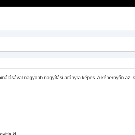
Tartalomjegyzék
sek
műveletek
nálásával nagyobb nagyítási arányra képes. A képernyőn az i
k készítéséhez
yítja ki.