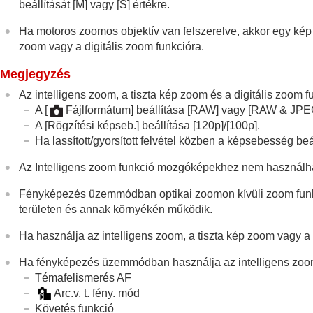
beállítását
[M]
vagy
[S]
értékre.
Egy. gomb z.seb.
(állókép/mozgókép)
Távoli zoomseb.
(állókép/mozgókép)
Ha motoros zoomos objektív van felszerelve, akkor egy kép
zoom vagy a digitális zoom funkcióra.
A zoomarányokról
Zoom gyűrű forgatás
Megjegyzés
A vaku használata
Az intelligens zoom, a tiszta kép zoom és a digitális zoom 
Az elmosódás csökkentése
A
[
Fájlformátum]
beállítása
[RAW]
vagy
[RAW & JPE
A
[Rögzítési képseb.]
beállítása
[120p]
/
[100p]
.
Objektívkompenz.
(állókép/mozgókép)
Ha lassított/gyorsított felvétel közben a képsebesség be
Zajcsökkentés
A képernyő kijelzésének beállítása felvét
Az Intelligens zoom funkció mozgóképekhez nem használh
Mozgóképek hangjának felvétele
Fényképezés üzemmódban optikai zoomon kívüli zoom funk
Állóképek létrehozása mozgóképfelvétel 
területen és annak környékén működik.
TC/UB beállítások
Ha használja az intelligens zoom, a tiszta kép zoom vagy a 
Kép és hang élő közvetítése
Ha fényképezés üzemmódban használja az intelligens zoom, a
A fényképezőgép testreszabása
Témafelismerés AF
Megtekintés
Arc.v. t. fény. mód
A fényképezőgép-beállítások módosítása
Követés funkció