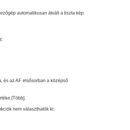
ezőgép automatikusan átvált a tiszta kép
z:
tva, és az AF elsősorban a középső
értéke
[Több]
.
nkciók nem választhatók ki: