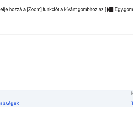
delje hozzá a
[Zoom]
funkciót a kívánt gombhoz az
[
Egy.gomb
lönbségek