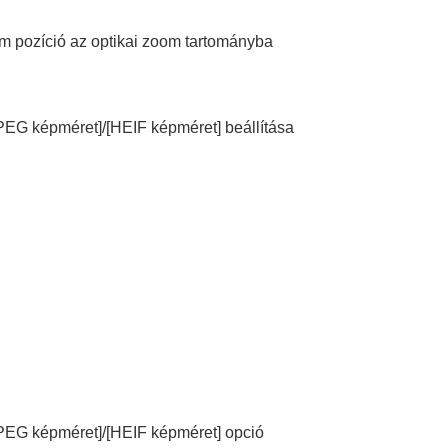
m pozíció az optikai zoom tartományba
PEG képméret]
/
[HEIF képméret]
beállítása
PEG képméret]
/
[HEIF képméret]
opció