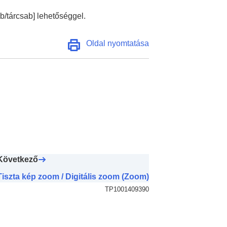
/tárcsab]
lehetőséggel.
Oldal nyomtatása
Következő
Tiszta kép zoom / Digitális zoom (Zoom)
TP1001409390