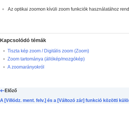
Okostelefonnal elérhető funkciók
Az optikai zoomon kívüli zoom funkciók használatához ren
Számítógép használata
A felhőszolgáltatás használata
Függelék
Ha problémába ütközik
Kapcsolódó témák
Tiszta kép zoom / Digitális zoom (Zoom)
Zoom tartománya
(állókép/mozgókép)
A zoomarányokról
Előző
A [Villódz. ment. felv.] és a [Változó zár] funkció közötti kü