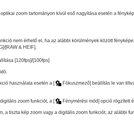
 optikai zoom tartományon kívül eső nagyítása esetén a fénykép
funkció nem érhető el, ha az alábbi körülmények között fényképe
G]
/
[RAW & HEIF]
.
állítása
[120fps]
/
[100fps]
el közben
ató.
ció használata esetén a
[
Fókuszmező]
beállítás le van til
közben
digitális zoom funkciót, a
[
Fénymérési mód]
opció rögzített 
 tiszta kép zoom vagy a digitális zoom funkciót, az alábbi fu