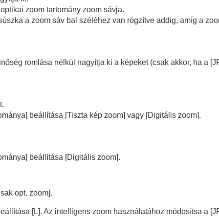
 optikai zoom tartomány zoom sávja.
llítása
súszka a zoom sáv bal széléhez van rögzítve addig, amíg a zoo
nőség romlása nélkül nagyítja ki a képeket (csak akkor, ha a
[J
yamatos felvétel/önkioldó)
t.
ománya]
beállítása
[Tiszta kép zoom]
vagy
[Digitális zoom]
.
lítása
ománya]
beállítása
[Digitális zoom]
.
sak opt. zoom]
.
om)
eállítása
[L]
. Az intelligens zoom használatához módosítsa a
[J
)