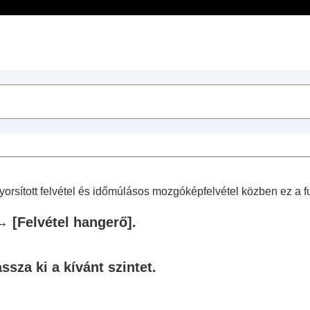
Tartalomjegyzék
sek
műveletek
tt/gyorsított felvétel és időmúlásos mozgóképfelvétel közben ez a
→
[Felvétel hangerő]
.
k készítéséhez
ssza ki a kívánt szintet.