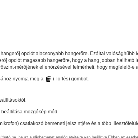
llítása
yamatos felvétel/önkioldó)
l hangerő]
opciót alacsonyabb hangerőre. Ezáltal valósághűbb l
erő]
opciót magasabb hangerőre, hogy a hang jobban hallható leg
őszint-mérőjének ellenőrzésével felmérheti, hogy megfelelő-e a
ításához nyomja meg a
(Törlés) gombot.
lítása
állításoktól.
ód beállítása mozgókép mód.
ikrofon) csatlakozó bemeneti jelszintjére és a több illesztőfel
ítható be, ha az audiobemenet analóg átvitelre van beállítva.Ebben az esetben