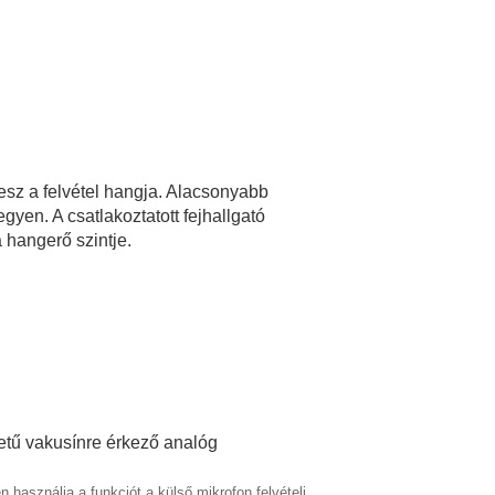
esz a felvétel hangja. Alacsonyabb
yen. A csatlakoztatott fejhallgató
 hangerő szintje.
ületű vakusínre érkező analóg
 használja a funkciót a külső mikrofon felvételi