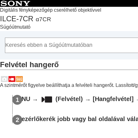
Digitális fényképezőgép cserélhető objektívvel
ILCE-7CR
α7CR
Lap teteje
Súgóútmutató
A „Súgóútmutató” használata
A fényképezőgép használatával kapcsolatos megjegyzé
A fényképezőgép és a mellékelt tartozékok ellenőrzése
Az alkatrészek nevei
Felvétel hangerő
Alapvető műveletek
A fényképezőgép előkészítése / alapvető fényképezési 
Funkciók keresése a MENU-ben
A szintmérőt figyelve beállíthatja a felvételi hangerőt. Lassíto
A fényképezési funkciók használata
A fejezet tartalma
MENU
→
(
Felvétel
) →
[Hangfelvétel]
Felvételi mód választása
Kényelmes funkciók szelfivideók és vlogo
A vezérlőkerék jobb vagy bal oldalával vála
Fókuszálás
Témafelismerő AF