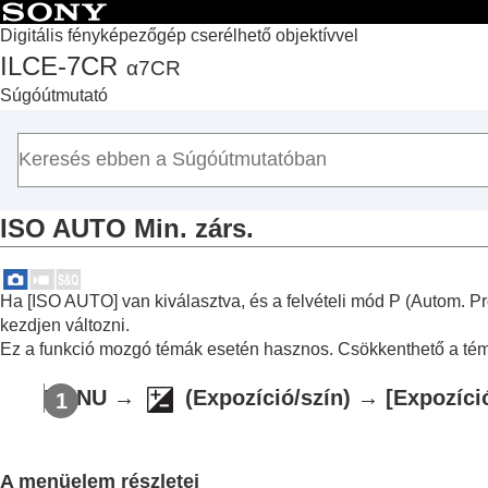
Digitális fényképezőgép cserélhető objektívvel
ILCE-7CR
α7CR
Lap teteje
Súgóútmutató
A „Súgóútmutató” használata
A fényképezőgép használatával kapcsolatos megjegyzé
A fényképezőgép és a mellékelt tartozékok ellenőrzése
Az alkatrészek nevei
ISO AUTO Min. zárs.
Alapvető műveletek
A fényképezőgép előkészítése / alapvető fényképezési 
Funkciók keresése a MENU-ben
Ha
[ISO AUTO]
van kiválasztva, és a felvételi mód P (
Autom. P
A fényképezési funkciók használata
kezdjen változni.
A fejezet tartalma
Ez a funkció mozgó témák esetén hasznos. Csökkenthető a t
Felvételi mód választása
MENU
→
(
Expozíció/szín
) →
[Expozíci
Kényelmes funkciók szelfivideók és vlogo
Fókuszálás
Témafelismerő AF
A menüelem részletei