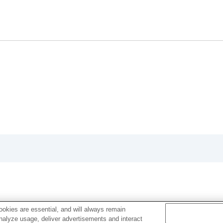
el közben
közben
okies are essential, and will always remain
analyze usage, deliver advertisements and interact