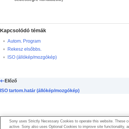
A vaku használata
Az elmosódás csökkentése
Objektívkompenz.
(állókép/mozgókép)
Zajcsökkentés
Kapcsolódó témák
A képernyő kijelzésének beállítása felvét
Autom. Program
Mozgóképek hangjának felvétele
Rekesz elsőbbs.
Állóképek létrehozása mozgóképfelvétel 
ISO
(állókép/mozgókép)
TC/UB beállítások
Kép és hang élő közvetítése
A fényképezőgép testreszabása
Előző
Megtekintés
ISO tartom.határ (állókép/mozgókép)
A fényképezőgép-beállítások módosítása
Okostelefonnal elérhető funkciók
Számítógép használata
A felhőszolgáltatás használata
Sony uses Strictly Necessary Cookies to operate this website. These co
Függelék
active. Sony also uses Optional Cookies to improve site functionality, 