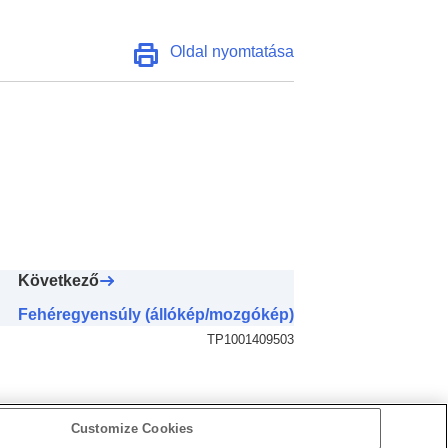
Oldal nyomtatása
Következő
Fehéregyensúly (állókép/mozgókép)
TP1001409503
Customize Cookies