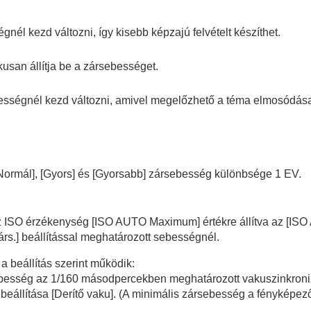
llítása
él kezd változni, így kisebb képzajú felvételt készíthet.
usan állítja be a zársebességet.
sségnél kezd változni, amivel megelőzhető a téma elmosódás
yamatos felvétel/önkioldó)
Normál]
,
[Gyors]
és
[Gyorsabb]
zársebesség különbsége 1 EV.
az ISO érzékenység
[ISO AUTO Maximum]
értékre állítva az
[ISO
rs.]
beállítással meghatározott sebességnél.
lítása
 beállítás szerint működik:
sebesség az 1/160 másodpercekben meghatározott vakuszinkroniz
beállítása
[Derítő vaku]
. (A minimális zársebesség a fényképez