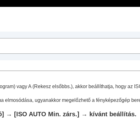
Tartalomjegyzék
sek
műveletek
rogram
) vagy A (
Rekesz elsőbbs.
), akkor beállíthatja, hogy az
éma elmosódása, ugyanakkor megelőzhető a fényképezőgép be
ó]
→
[ISO AUTO Min. zárs.]
→ kívánt beállítás.
k készítéséhez