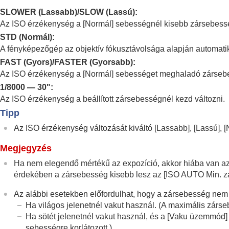
A fókuszállítási funkciók használata
SLOWER (
Lassabb
)/SLOW (
Lassú
):
Az expozíciós/fénymérési üzemmódok beá
Az ISO érzékenység a
[Normál]
sebességnél kisebb zársebességn
Az ISO-érzékenység kiválasztása
STD (
Normál
):
ISO
(állókép/mozgókép)
A fényképezőgép az objektív fókusztávolsága alapján automatik
ISO tartom.határ
(állókép/mozgókép)
FAST (
Gyors
)/FASTER (
Gyorsabb
):
ISO AUTO Min. zárs.
Az ISO érzékenység a
[Normál]
sebességet meghaladó zársebe
Fehéregyensúly
1/8000
―
30"
:
Az ISO érzékenység a beállított zársebességnél kezd változni.
Log felvétel beállítások
Tipp
Effektusok adása a képekhez
Fényképezés képtovábbítási módokkal (fol
Az ISO érzékenység változását kiváltó
[Lassabb]
,
[Lassú]
,
[
Önkioldó
(mozgókép)
Megjegyzés
Időköz felv. funk.
Ha nem elegendő mértékű az expozíció, akkor hiába van 
Fényképezés nagy felbontással
érdekében a zársebesség kisebb lesz az
[ISO AUTO Min. zá
A képminőség és a felvételi formátum beál
Az alábbi esetekben előfordulhat, hogy a zársebesség nem a
Az érintéses funkciók használata
Ha világos jelenetnél vakut használ. (A maximális zár
A zár beállításai
Ha sötét jelenetnél vakut használ, és a
[Vaku üzemmód]
A zoom használata
sebességre korlátozott.)