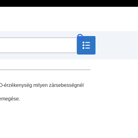
 ISO-érzékenység milyen zársebességnél
remegése.