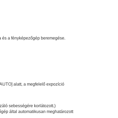
a és a fényképezőgép beremegése.
 AUTO]
alatt, a megfelelő expozíció
áló sebességére korlátozott.)
őgép által automatikusan meghatározott