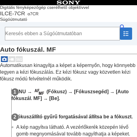
Tartalomjegyzék
Digitális fényképezőgép cserélhető objektívvel
ILCE-7CR
α7CR
Lap teteje
Súgóútmutató
A „Súgóútmutató” használata
A fényképezőgép használatával kapcsolatos megjegyzések
A fényképezőgép és a mellékelt tartozékok ellenőrzése
Az alkatrészek nevei
Auto fókuszál. MF
Alapvető műveletek
A fényképezőgép előkészítése / alapvető fényképezési
műveletek
Automatikusan kinagyítja a képet a képernyőn, hogy könnyebb
Funkciók keresése a MENU-ben
legyen a kézi fókuszálás. Ez kézi fókusz vagy közvetlen kézi
A fényképezési funkciók használata
fókusz módú felvételnél működik.
A fejezet tartalma
Felvételi mód választása
MENU
→
(
Fókusz
) →
[Fókuszsegéd]
→
[Auto
Kényelmes funkciók szelfivideók és vlogok
fókuszál. MF]
→
[Be]
.
készítéséhez
Fókuszálás
Témafelismerő AF
A fókuszállító gyűrű forgatásával állítsa be a fókuszt.
A fókuszállítási funkciók használata
Fókusz norma
A kép nagyítva látható. A vezérlőkerék közepén lévő
A fókuszmező beállítások megadása a
gomb megnyomásával tovább nagyíthatja a képeket.