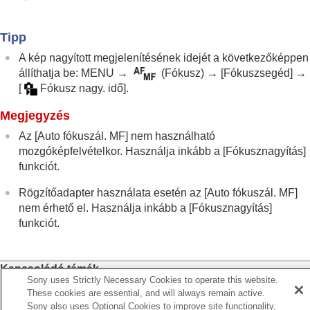
fényképezőgép tájolásának megfelelően
(vízszintes/függőleges) (F/V AF mező vált.)
Az aktuális fókuszmező regisztrálása (AF
Tipp
mező regiszt.)
A kép nagyított megjelenítésének idejét a következőképpen
Regisztrált AF mező törlése (Reg. AF mező
állíthatja be:
MENU
→
(
Fókusz
) →
[Fókuszsegéd]
→
törl.)
[
Fókusz nagy. idő]
.
Fókuszmező határ
(állókép/mozgókép)
Fókuszpont forg.
(állókép/mozgókép)
Megjegyzés
AF keret moz. mér
(állókép/mozgókép)
Fókuszkeret színe
(állókép/mozgókép)
Az
[Auto fókuszál. MF]
nem használható
AF m. autom. eltünt.
mozgóképfelvételkor. Használja inkább a
[Fókusznagyítás]
Mező megj. köv.-kor
funkciót.
AF-C mező megj.
Fázisérzékelő terület
Rögzítőadapter használata esetén az
[Auto fókuszál. MF]
AF Követ. érzék.
nem érhető el. Használja inkább a
[Fókusznagyítás]
AF-átmenet seb.
funkciót.
AF-témavált. érz.
AF segéd
AF/MF választó
Kapcsolódó témák
Állandó kézifókusz
Sony uses Strictly Necessary Cookies to operate this website.
Kézi fókusz
These cookies are essential, and will always remain active.
AF zárral
Sony also uses Optional Cookies to improve site functionality,
Közvetlen kézi fókuszálás (
Közvetl.kézifók.
)
AF be