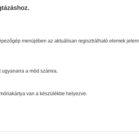
előhívása
gtázáshoz.
gyéni gombhoz (
Egyéni felv.beáll.reg.
)
a a Funkció menübe
yképezőgép menüjében az aktuálisan regisztrálható elemek jele
a Saját menübe
lata álló- és mozgóképekhez
lvétel közben
tást ugyanarra a mód számra.
móriakártya van a készülékbe helyezve.