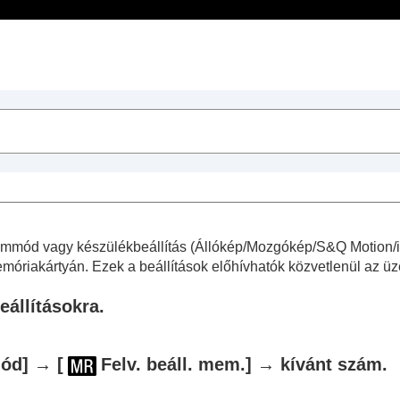
Tartalomjegyzék
sek
műveletek
üzemmód vagy készülékbeállítás (Állókép/Mozgókép/S&Q Motion/
emóriakártyán. Ezek a beállítások előhívhatók közvetlenül az 
eállításokra.
e gombokhoz és tárcsákhoz (
Egy.gomb/tárcsab
)
mód]
→
[
Felv. beáll. mem.]
→ kívánt szám.
sa (
Tárcsám beállítások
)