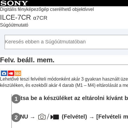
Digitális fényképezőgép cserélhető objektívvel
ILCE-7CR
α7CR
Lap teteje
Súgóútmutató
A „Súgóútmutató” használata
A fényképezőgép használatával kapcsolatos megjegyzé
A fényképezőgép és a mellékelt tartozékok ellenőrzése
Az alkatrészek nevei
Felv. beáll. mem.
Alapvető műveletek
A fényképezőgép előkészítése / alapvető fényképezési 
Funkciók keresése a MENU-ben
Lehetővé teszi felvételi módonként akár 3 gyakran használt 
A fényképezési funkciók használata
készüléken, és ezekből akár 4 darab (M1 – M4) eltárolását a m
A fényképezőgép testreszabása
Állítsa be a készüléket az eltárolni kívánt b
A fejezet tartalma
A fényképezőgép testreszabási funkciói
Gyakran használt funkciók hozzárendelés
MENU
→
(
Felvétel
) →
[Felvételi 
A tárcsa funkciójának ideiglenes módosítá