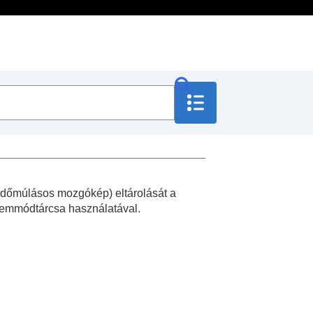
időmúlásos mozgókép) eltárolását a
üzemmódtárcsa használatával.