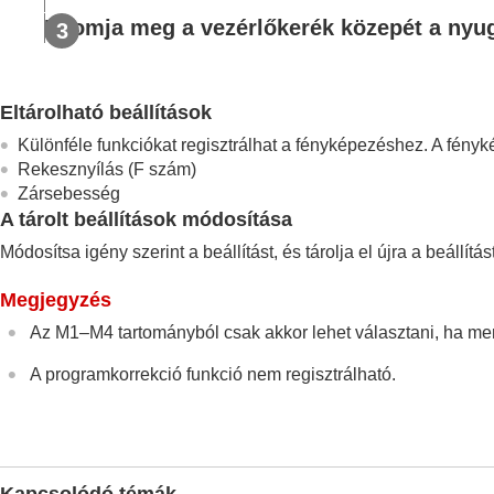
Fényképezőgép-beállítások eltárolása és 
Nyomja meg a vezérlőkerék közepét a nyu
Felv. beáll. mem.
Felv. beáll. behív.
Felvételi beállítások regisztrálása e
Eltárolható beállítások
A gyakran használt funkciók regisztrálás
Különféle funkciókat regisztrálhat a fényképezéshez. A fén
A gyakran használt funkciók regisztrálás
Rekesznyílás (F szám)
Eltérő fényképezőgép-beállítások haszná
Zársebesség
A gyűrű/tárcsa funkcióinak testreszabása
A tárolt beállítások módosítása
Az exponáló gomb használata mozgóképfe
Módosítsa igény szerint a beállítást, és tárolja el újra a beállí
A képernyő/kereső beállításai
Megjegyzés
Megtekintés
Az M1–M4 tartományból csak akkor lehet választani, ha me
A fényképezőgép-beállítások módosítása
Okostelefonnal elérhető funkciók
A programkorrekció funkció nem regisztrálható.
Számítógép használata
A felhőszolgáltatás használata
Függelék
Ha problémába ütközik
Kapcsolódó témák