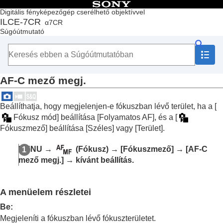
Tartalomjegyzék
Digitális fényképezőgép cserélhető objektívvel
ILCE-7CR
α7CR
Lap teteje
Súgóútmutató
A „Súgóútmutató” használata
A fényképezőgép használatával kapcsolatos megjegyzések
A fényképezőgép és a mellékelt tartozékok ellenőrzése
Az alkatrészek nevei
AF-C mező megj.
Alapvető műveletek
A fényképezőgép előkészítése / alapvető fényképezési
műveletek
Beállíthatja, hogy megjelenjen-e fókuszban lévő terület, ha a
[
Funkciók keresése a MENU-ben
Fókusz mód]
beállítása
[Folyamatos AF]
, és a
[
A fényképezési funkciók használata
Fókuszmező]
beállítása
[Széles]
vagy
[Terület]
.
A fejezet tartalma
Felvételi mód választása
MENU
→
(
Fókusz
) →
[Fókuszmező]
→
[AF-C
Kényelmes funkciók szelfivideók és vlogok
mező megj.]
→ kívánt beállítás.
készítéséhez
Fókuszálás
Témafelismerő AF
A menüelem részletei
A fókuszállítási funkciók használata
Fókusz norma
Be
:
A fókuszmező beállítások megadása a
Megjeleníti a fókuszban lévő fókuszterületet.