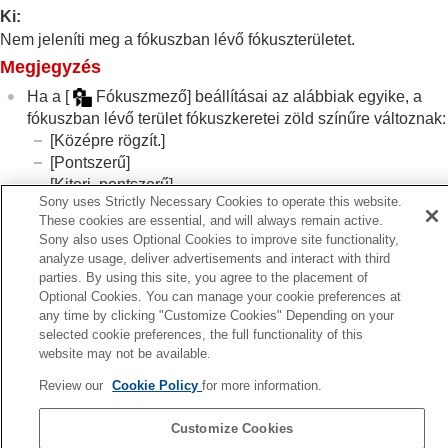
fényképezőgép tájolásának megfelelően
Ki
:
(vízszintes/függőleges) (F/V AF mező vált.)
Nem jeleníti meg a fókuszban lévő fókuszterületet.
Az aktuális fókuszmező regisztrálása (AF
Megjegyzés
mező regiszt.)
Regisztrált AF mező törlése (Reg. AF mező
Ha a
[
Fókuszmező]
beállításai az alábbiak egyike, a
törl.)
fókuszban lévő terület fókuszkeretei zöld színűre változnak:
Fókuszmező határ
(állókép/mozgókép)
[Középre rögzít.]
Fókuszpont forg.
(állókép/mozgókép)
[Pontszerű]
AF keret moz. mér
(állókép/mozgókép)
[Kiterj. pontszerű]
Fókuszkeret színe
(állókép/mozgókép)
Sony uses Strictly Necessary Cookies to operate this website.
AF m. autom. eltünt.
These cookies are essential, and will always remain active.
Mező megj. köv.-kor
Sony also uses Optional Cookies to improve site functionality,
Kapcsolódó témák
AF-C mező megj.
analyze usage, deliver advertisements and interact with third
parties. By using this site, you agree to the placement of
Fázisérzékelő terület
A fókuszmező kiválasztása (
Fókuszmező
)
Optional Cookies. You can manage your cookie preferences at
AF Követ. érzék.
any time by clicking "Customize Cookies" Depending on your
AF-átmenet seb.
Előző
selected cookie preferences, the full functionality of this
AF-témavált. érz.
ző megj. köv.-kor
website may not be available.
AF segéd
Következő
AF/MF választó
Review our
Cookie Policy
for more information.
Fázisérzékelő terü
Állandó kézifókusz
TP1001412364
AF zárral
Customize Cookies
AF be