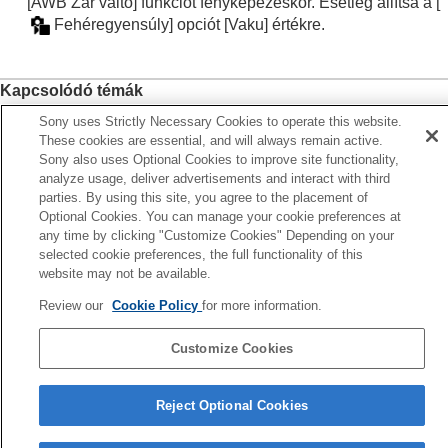
[AWB Zár váltó]
funkciót fényképezéskor. Esetleg állítsa a
[
Fehéregyensúly]
opciót
[Vaku]
értékre.
Kapcsolódó témák
Fehéregyensúly
(állókép/mozgókép)
Sony uses Strictly Necessary Cookies to operate this website.
These cookies are essential, and will always remain active.
Gyakran használt funkciók hozzárendelése gombokhoz és
Sony also uses Optional Cookies to improve site functionality,
tárcsákhoz (
Egy.gomb/tárcsab
)
analyze usage, deliver advertisements and interact with third
parties. By using this site, you agree to the placement of
Optional Cookies. You can manage your cookie preferences at
Előző
any time by clicking "Customize Cookies" Depending on your
s. beáll. AWB (állókép/mozgókép)
selected cookie preferences, the full functionality of this
Következő
website may not be available.
Sima 
Review our
Cookie Policy
for more information.
TP1001415610
Customize Cookies
Nyelv választása oldal
5-054-924-75(3)
Reject Optional Cookies
Copyright 2023 Sony Corporation