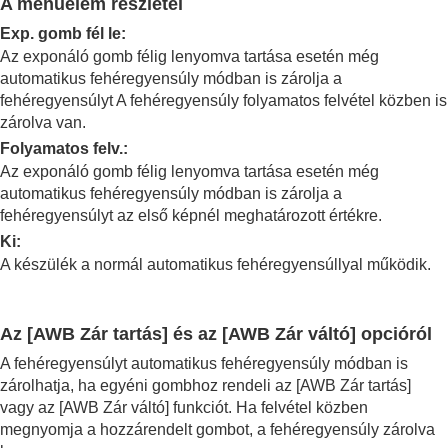
A menüelem részletei
Fehéregyensúly
Fehéregyensúly
(állókép/mozgókép)
Exp. gomb fél le
:
A normál fehér szín rögzítése a
Az exponáló gomb félig lenyomva tartása esetén még
fehéregyensúly beállításához (egyéni
automatikus fehéregyensúly módban is zárolja a
fehéregyensúly)
fehéregyensúlyt A fehéregyensúly folyamatos felvétel közben is
Els. beáll. AWB
(állókép/mozgókép)
zárolva van.
Exp. g. AWB zár
Folyamatos felv.
:
Sima WB
Az exponáló gomb félig lenyomva tartása esetén még
Log felvétel beállítások
automatikus fehéregyensúly módban is zárolja a
Effektusok adása a képekhez
fehéregyensúlyt az első képnél meghatározott értékre.
Fényképezés képtovábbítási módokkal
(folyamatos felvétel/önkioldó)
Ki
:
Önkioldó
(mozgókép)
A készülék a normál automatikus fehéregyensúllyal működik.
Időköz felv. funk.
Fényképezés nagy felbontással
A képminőség és a felvételi formátum beállítása
Az
[AWB Zár tartás]
és az
[AWB Zár váltó]
opcióról
Az érintéses funkciók használata
A fehéregyensúlyt automatikus fehéregyensúly módban is
A zár beállításai
zárolhatja, ha egyéni gombhoz rendeli az
[AWB Zár tartás]
A zoom használata
vagy az
[AWB Zár váltó]
funkciót. Ha felvétel közben
A vaku használata
megnyomja a hozzárendelt gombot, a fehéregyensúly zárolva
Az elmosódás csökkentése