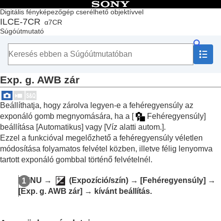
Tartalomjegyzék
Digitális fényképezőgép cserélhető objektívvel
ILCE-7CR
α7CR
Lap teteje
Súgóútmutató
A „Súgóútmutató” használata
A fényképezőgép használatával kapcsolatos megjegyzések
A fényképezőgép és a mellékelt tartozékok ellenőrzése
Az alkatrészek nevei
Exp. g. AWB zár
Alapvető műveletek
A fényképezőgép előkészítése / alapvető fényképezési
műveletek
Beállíthatja, hogy zárolva legyen-e a fehéregyensúly az
Funkciók keresése a MENU-ben
exponáló gomb megnyomására, ha a
[
Fehéregyensúly]
A fényképezési funkciók használata
beállítása
[Automatikus]
vagy
[Víz alatti autom.]
.
A fejezet tartalma
Ezzel a funkcióval megelőzhető a fehéregyensúly véletlen
Felvételi mód választása
módosítása folyamatos felvétel közben, illetve félig lenyomva
Kényelmes funkciók szelfivideók és vlogok
tartott exponáló gombbal történő felvételnél.
készítéséhez
Fókuszálás
MENU
→
(
Expozíció/szín
) →
[Fehéregyensúly]
→
Témafelismerő AF
[Exp. g. AWB zár]
→ kívánt beállítás.
A fókuszállítási funkciók használata
Az expozíciós/fénymérési üzemmódok beállítása
Az ISO-érzékenység kiválasztása