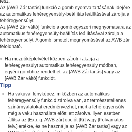
Objektívkompenz.
(állókép/mozgókép)
lesz.
Zajcsökkentés
Az
[AWB Zár tartás]
funkció a gomb nyomva tartásának idejére
A képernyő kijelzésének beállítása felvétel
az automatikus fehéregyensúly-beállítás leállításával zárolja a
közben
fehéregyensúlyt.
Mozgóképek hangjának felvétele
Az
[AWB Zár váltó]
funkció a gomb egyszeri megnyomására az
Állóképek létrehozása mozgóképfelvétel közben
automatikus fehéregyensúly-beállítás leállításával zárolja a
TC/UB beállítások
fehéregyensúlyt. A gomb ismételt megnyomásával az AWB zár
Kép és hang élő közvetítése
feloldható.
A fényképezőgép testreszabása
Megtekintés
Ha mozgóképfelvétel közben zárolni akarja a
A fényképezőgép-beállítások módosítása
fehéregyensúlyt automatikus fehéregyensúly módban,
Okostelefonnal elérhető funkciók
egyéni gombhoz rendelheti az
[AWB Zár tartás]
vagy az
Számítógép használata
[AWB Zár váltó]
funkciót.
A felhőszolgáltatás használata
Tipp
Függelék
Ha vakuval fényképez, miközben az automatikus
Ha problémába ütközik
fehéregyensúly funkció zárolva van, az természetellenes
színárnyalatokat eredményezhet, mert a fehéregyensúly
még a vaku használata előtt lett zárolva. Ilyen esetben
állítsa az
[Exp. g. AWB zár]
opciót
[Ki]
vagy
[Folyamatos
felv.]
értékre, és ne használja az
[AWB Zár tartás]
vagy az