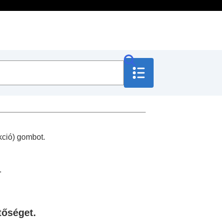
ció) gombot.
.
tőséget.