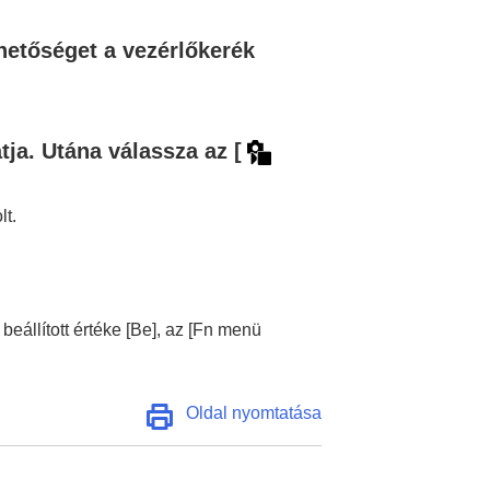
ehetőséget a vezérlőkerék
tja. Utána válassza az
[
lt.
beállított értéke
[Be]
, az
[Fn menü
Oldal nyomtatása