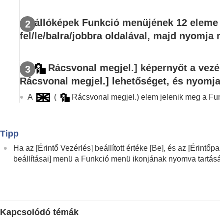
Fényképezőgép-beállítások eltárolása és 
A gyakran használt funkciók regisztrálás
Az állóképek Funkció menüjének 12 eleme 
Fn menü beállításai
fel/le/balra/jobbra oldalával, majd nyomja
A gyakran használt funkciók regisztrálás
Eltérő fényképezőgép-beállítások haszná
A
[
Rácsvonal megjel.]
képernyőt a vezér
A gyűrű/tárcsa funkcióinak testreszabása
Rácsvonal megjel.]
lehetőséget, és nyomja
Az exponáló gomb használata mozgóképfe
A képernyő/kereső beállításai
A
(
Rácsvonal megjel.
) elem jelenik meg a F
Megtekintés
A fényképezőgép-beállítások módosítása
Tipp
Okostelefonnal elérhető funkciók
Ha az
[Érintő Vezérlés]
beállított értéke
[Be]
, és az
[Érintőpan
Számítógép használata
beállításai]
menü a Funkció menü ikonjának nyomva tartásáv
A felhőszolgáltatás használata
Függelék
Ha problémába ütközik
Kapcsolódó témák