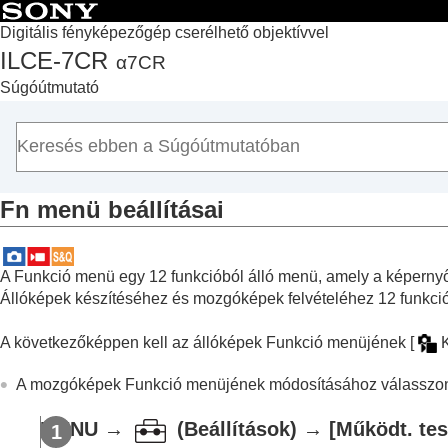
Digitális fényképezőgép cserélhető objektívvel
ILCE-7CR
α7CR
Lap teteje
Súgóútmutató
A „Súgóútmutató” használata
A fényképezőgép használatával kapcsolatos megjegyzé
A fényképezőgép és a mellékelt tartozékok ellenőrzése
Az alkatrészek nevei
Fn menü beállításai
Alapvető műveletek
A fényképezőgép előkészítése / alapvető fényképezési 
Funkciók keresése a MENU-ben
A Funkció menü egy 12 funkcióból álló menü, amely a képernyő
A fényképezési funkciók használata
Állóképek készítéséhez és mozgóképek felvételéhez 12 funkció
A fényképezőgép testreszabása
A következőképpen kell az állóképek Funkció menüjének
[
K
A fejezet tartalma
A fényképezőgép testreszabási funkciói
A mozgóképek Funkció menüjének módosításához válasszon
Gyakran használt funkciók hozzárendelés
A tárcsa funkciójának ideiglenes módosítá
MENU
→
(
Beállítások
) →
[Működt. tes