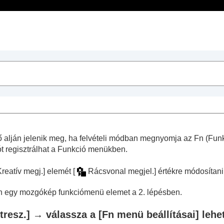
Tartalomjegyzék
sek
műveletek
 alján jelenik meg, ha felvételi módban megnyomja az
Fn
(Funk
t regisztrálhat a Funkció menükben.
reatív megj.]
elemét
[
Rácsvonal megjel.]
értékre módosítani
 egy mozgókép funkciómenü elemet a 2. lépésben.
e gombokhoz és tárcsákhoz (
Egy.gomb/tárcsab
)
sa (
Tárcsám beállítások
)
tresz.]
→ válassza a
[Fn menü beállításai]
lehe