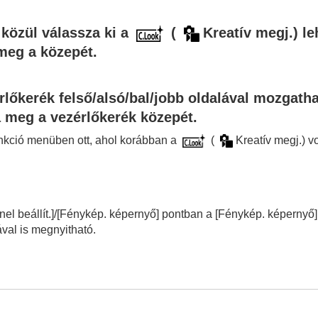
előhívása
a a Funkció menübe
közül válassza ki a
(
Kreatív megj.
) l
 meg a közepét.
a Saját menübe
lata álló- és mozgóképekhez
lőkerék felső/alsó/bal/jobb oldalával mozgatha
 meg a vezérlőkerék közepét.
lvétel közben
unkció menüben ott, ahol korábban a
(
Kreatív megj.
) vo
el beállít.]
/
[Fénykép. képernyő]
pontban a
[Fénykép. képernyő]
al is megnyitható.