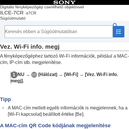
Tartalomjegyzék
Digitális fényképezőgép cserélhető objektívvel
ILCE-7CR
α7CR
Lap teteje
Súgóútmutató
A „Súgóútmutató” használata
A fényképezőgép használatával kapcsolatos megjegyzések
A fényképezőgép és a mellékelt tartozékok ellenőrzése
Az alkatrészek nevei
Vez. Wi-Fi info. megj
Alapvető műveletek
A fényképezőgép előkészítése / alapvető fényképezési
A fényképezőgéphez tartozó Wi-Fi információk, például a MAC-
műveletek
cím, IP-cím stb. megjelenítése.
Funkciók keresése a MENU-ben
A fényképezési funkciók használata
MENU
→
(
Hálózat
) →
[Wi-Fi]
→
[Vez. Wi-Fi info.
A fényképezőgép testreszabása
megj]
.
Megtekintés
A fényképezőgép-beállítások módosítása
A memóriakártya beállításai
Tipp
Fájlbeállítások
Hálózati beállítások
A MAC-cím mellett egyéb információk is megjelennek, ha a
Wi-Fi kapcsolat
[Wi-Fi kapcsolat]
beállított értéke
[Be]
.
WPS benyom
Csatlak. pont beállít.
A MAC-cím QR Code kódjának megjelenítése