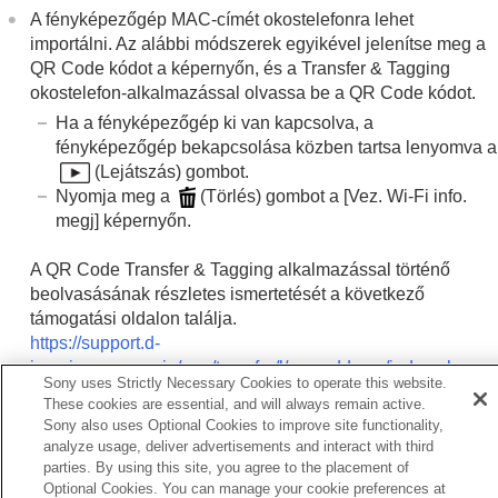
Wi-Fi frekvenciasáv
(5 GHz-et támogató
A fényképezőgép MAC-címét okostelefonra lehet
modellek)
importálni. Az alábbi módszerek egyikével jelenítse meg a
Vez. Wi-Fi info. megj
QR Code kódot a képernyőn, és a Transfer & Tagging
SSID/Jelsz. vissza.
okostelefon-alkalmazással olvassa be a QR Code kódot.
Bluetooth beállítások
Ha a fényképezőgép ki van kapcsolva, a
Bluetooth távirányító
Vezetékes LAN
(USB-LAN)
fényképezőgép bekapcsolása közben tartsa lenyomva a
USB-LAN/i.m.o.
(Lejátszás) gombot.
Repülési mód
Nyomja meg a
(Törlés) gombot a
[Vez. Wi-Fi info.
Eszköz nevét szerk.
megj]
képernyőn.
Gyökértanúsítvány importálása a
fényképezőgépre (Főtanúsítvány imp.)
A QR Code Transfer & Tagging alkalmazással történő
Hozzáf. hit. beáll.
beolvasásának részletes ismertetését a következő
Hozzáf. hit. info
támogatási oldalon találja.
Wi-Fi Direct beáll.
https://support.d-
Hálózat beáll. vissza.
imaging.sony.co.jp/app/transfer/l/macaddress/index.php
FTP átvitel funkció
Sony uses Strictly Necessary Cookies to operate this website.
A Transfer & Tagging csak bizonyos
These cookies are essential, and will always remain active.
országokban/régiókban érhető el.
Kereső-/képernyő-beállítások
Sony also uses Optional Cookies to improve site functionality,
Tápellátási beállítások
analyze usage, deliver advertisements and interact with third
parties. By using this site, you agree to the placement of
USB-beállítások
Optional Cookies. You can manage your cookie preferences at
Külső kimeneti beállítások